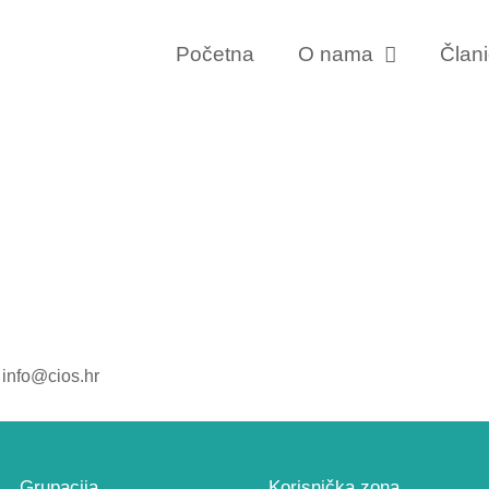
Početna
O nama
Član
 info@cios.hr
Grupacija
Korisnička zona