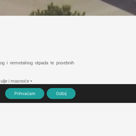
lnog i nemetalnog otpada te posebnih
 ulje i masnoće •
gospodarskim subjektima
Prihvaćam
Odbij