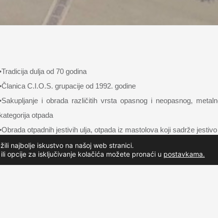
•Tradicija dulja od 70 godina
•Članica C.I.O.S. grupacije od 1992. godine
•Sakupljanje i obrada različitih vrsta opasnog i neopasnog, meta
kategorija otpada
•Obrada otpadnih jestivih ulja, otpada iz mastolova koji sadrže jestivo
Širok spektar usluga jedinicama lokalne samouprave, građanstvu i 
li najbolje iskustvo na našoj web stranici.
 ili opcije za isključivanje kolačića možete pronaći u
postavkama.